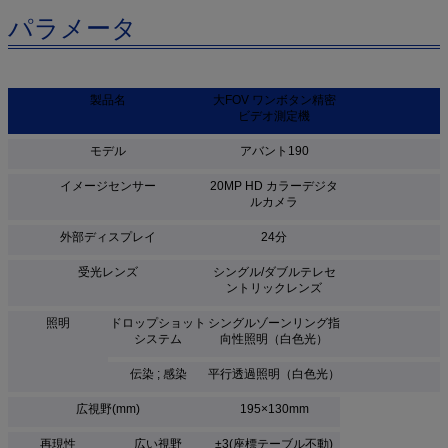
パラメータ
製品名
大FOV ワンボタン精密
ビデオ測定機
モデル
アバント190
イメージセンサー
20MP HD カラーデジタ
ルカメラ
外部ディスプレイ
24分
受光レンズ
シングル/ダブルテレセ
ントリックレンズ
照明
ドロップショット
シングルゾーンリング指
システム
向性照明（白色光）
伝染 ; 感染
平行透過照明（白色光）
広視野(mm)
195×130mm
再現性
広い視野
±3(座標テーブル不動)