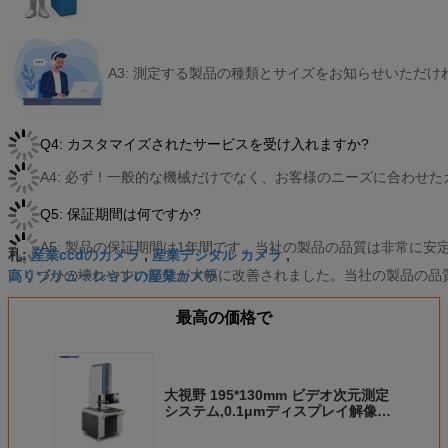
A3: 測定する製品の種類とサイズをお知らせいただ
Q4: カスタマイズされたサービスを受け入れますか?
A4: 必ず！一般的な機械だけでなく、お客様のニーズに合わせ
Q5: 保証期間は何ですか?
A5: 製品の保証期間は1年間です。当社の製品の品質は非常に安
産業ccdのカメラ
産業デジタル カメラ
札:
,
,
高リゾリューションの産業カメラ
いくつかの壊れやすい部分が大幅に改善されました。当社の製品の品
最高の価格で
大視野 195*130mm ビデオ次元測定
システム,0.1μmディスプレイ解像度
と1ボタンの精度測定