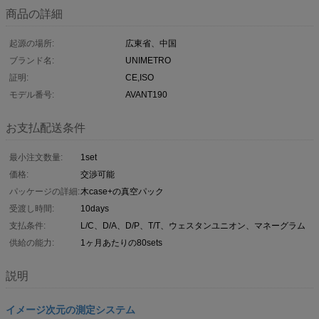
商品の詳細
起源の場所:
広東省、中国
ブランド名:
UNIMETRO
証明:
CE,ISO
モデル番号:
AVANT190
お支払配送条件
最小注文数量:
1set
価格:
交渉可能
パッケージの詳細:
木case+の真空パック
受渡し時間:
10days
支払条件:
L/C、D/A、D/P、T/T、ウェスタンユニオン、マネーグラム
供給の能力:
1ヶ月あたりの80sets
説明
イメージ次元の測定システム