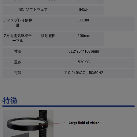
測定ソフトウェア
INS/F
ディスプレイ解像
0.1um
度
Z方向電気座標テ
移動範囲
100mm
ーブル
寸法
812*964*1076mm
重さ
530KG
電源
110-240VAC、50/60HZ
特徴