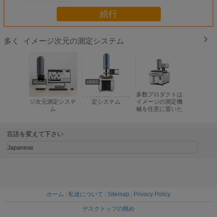
続行
イメージ次元の測定システム
多く
OEM ODM イメー
高精度画像寸法測
多数プロダクトは
ワンクリ
ジ次元測定システ
定システム
イメージの測定機
20MP産
ム
械を任意に置いた
ョン検査
言語を変えて下さい
Japanese
ホーム
|
私達について
|
Sitemap
|
Privacy Policy
デスクトップの眺め