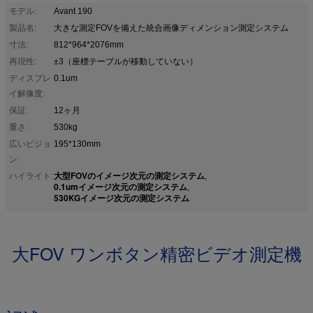
モデル:
Avant 190
製品名:
大きな測定FOVを備えた統合画像ディメンション測定システム
寸法:
812*964*2076mm
再現性:
±3（座標テーブルが移動していない）
ディスプレ
0.1um
イ解像度:
保証:
12ヶ月
重さ:
530kg
広いビジョ
195*130mm
ン:
大型FOVのイメージ次元の測定システム
ハイライト:
,
0.1umイメージ次元の測定システム
,
530KGイメージ次元の測定システム
大FOV ワンボタン精密ビデオ測定機