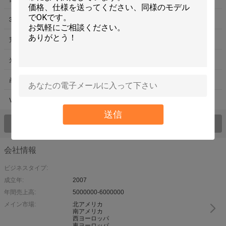
3D測定ソフトウェア
輪郭の測定機械
荒さの計器
数値表示装置システム
光学線形スケール
産業レンズ
産業顕微鏡
光投影
VMM任意付属品
測定器
送信
すべてのプロダクト > を見て下さい;
会社情報
ビジネスタイプ:
成立年:
2007
年間売上高:
5000000-6000000
メイン市場:
北アメリカ
南アメリカ
西ヨーロッパ
東ヨーロッパ