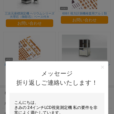
三次元座標測定機 ヘリウムシリーズ
6061 視力計測機検査用アルミ類
大理石（御影石）ベース付き
お問い合わせ
お問い合わせ
繰り返し可能なCMMアルミニウム治
角測定と製品分類のためのインライン
具キット
自動寸法チェックマシン
メッセージ
お問い合わせ
お問い合わせ
折り返しご連絡いたします！
視野の測定機械
3D座標の測定機械
用具の検査システム
イメージ次元の測定システム
目視検差機械
CMM据え付け品のキット