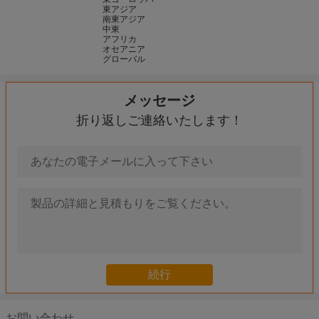
東アジア
南東アジア
中東
アフリカ
オセアニア
グローバル
メッセージ
光学デジタル投影検査器100Xレンズの縦の投影検査器600のMM
折り返しご連絡いたします！
モーターを備えられたZ軸のBenchtopの光学コンパレーターの
シャフトの部品の測定のための横の光学デジタル投影検査器機械
逆にされた光学投影検査器350のmmスクリーンの拡大の間違い0.0
製粉用具のための容易な操作の光学投影検査器用具の測定機械
普遍的な長さの測定機械0.1 um決断の投影検査器の測定
内部長さの測定のために光学安定性が高い投影検査器機械
視覚測定システム0.0001mm決断の手動視野の測定機械を最大限
Z軸の自動焦点の視野の測定機械/システムはHD CCDのカメラ
手動視野の測定機械シリーズ/3C視野の測定機械BASIC 200
お問い合わせ