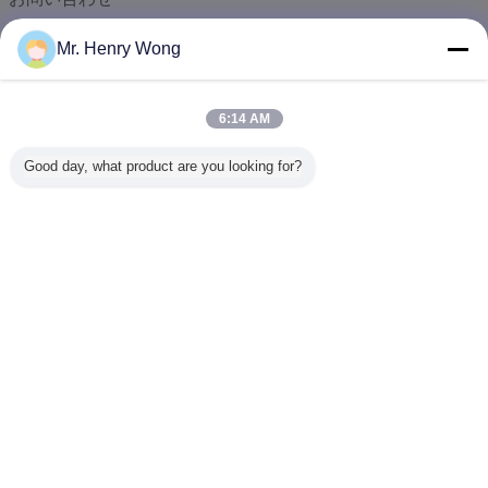
8つのセクション平行LEDライトが付いている電気第2 3Dイメー
Miss.
Mr. Henry Wong
合理化されたソフトウェアとの高性能のビデオ測定システム/VMZ 4
電話 :
0086-769-81601125
表面の分析のための高精度なCNCビデオ測定システム/VMM
端の測定の灰色/色フィルターが付いている第2 VMMビデオ測定
6:14 AM
レーザー3dの走査器/CCDの測定のための第2 3D測定ソフトウ
Good day, what product are you looking for?
LCD表示の数値表示装置システム多数の言語/旋盤のDroシステム
旋盤/フライス盤のためのセリウムの証明書の数値表示装置の表示2
自在継手3の軸線のDro数値表示装置のシステム定数の速度制御の
言語を変えて下さい
EMCの設計2軸線の数値表示装置システム線形補償の反騒音
Japanese
安定した投影検査器の数値表示装置システムTTL信号の速いカウ
ホーム
|
私達について
|
地図
|
Privacy Policy
デスクトップの眺め
Copyright © 2016 - 2026 Unimetro Precision Machinery Co., Ltd.