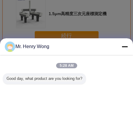
1.5μm高精度三次元座標測定機
続行
Mr. Henry Wong
3D座標の測定機械
多く
5:28 AM
Good day, what product are you looking for?
MH20iの調査が付
ブリッジタイプ
ヘリウム式半自動
1.5μm
いている半手動大
3D座標測定機 (ヘ
三次元測定機 横送
元座標
理石の基盤3D
リウムシリーズ)
り速度500mm/s
CMM機械
言語を変えて下さい
Japanese