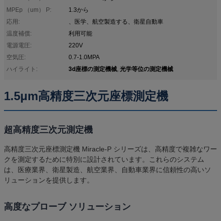
MPEp （um） P:
1.3から
応用:
、医学、航空製造する、衛星自動車
温度補償:
利用可能
電源電圧:
220V
空気圧:
0.7-1.0MPA
3d座標の測定機械
光学等位の測定機械
ハイライト:
,
1.5μm高精度三次元座標測定機
超高精度三次元測定機
高精度三次元座標測定機 Miracle-P シリーズは、高精度で複雑なワー
クを測定するために特別に設計されています。これらのシステム
は、医療業界、衛星製造、航空業界、自動車業界に信頼性の高いソ
リューションを提供します。
高度なプローブ ソリューション