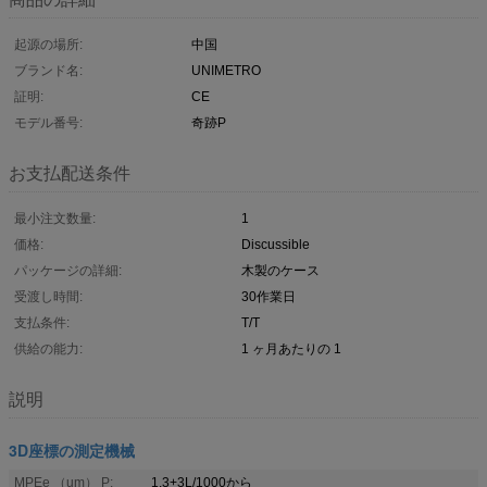
起源の場所:
中国
ブランド名:
UNIMETRO
証明:
CE
モデル番号:
奇跡P
お支払配送条件
最小注文数量:
1
価格:
Discussible
パッケージの詳細:
木製のケース
受渡し時間:
30作業日
支払条件:
T/T
供給の能力:
1 ヶ月あたりの 1
説明
3D座標の測定機械
MPEe （um） P:
1.3+3L/1000から