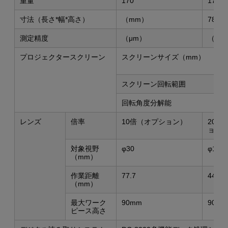
重量
170
175
寸法（長さ*幅*高さ）
（mm）
780*8
測定精度
（μm）
（3+L
プロジェクタースクリーン
スクリーンサイズ（mm）
スクリーン回転範囲
回転角度分解能
レンズ
倍率
10倍（オプション）
20倍
ョン
対象視野
φ30
φ15
（mm）
作業距離
77.7
44.3
（mm）
最大ワーク
90mm
90mm
ピース高さ