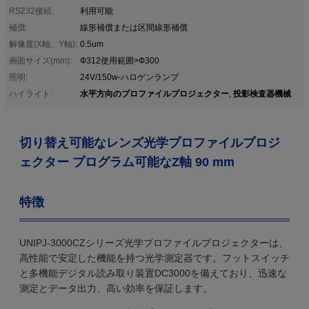
RS232接続:
利用可能
補償:
線形補償または区間線形補償
解像度(X軸、Y軸):
0.5um
画面サイズ(mm):
Ф312使用範囲>Ф300
照明:
24V/150w-ハロゲンランプ
水平方向のプロファイルプロジェクター
投影検査器機械
ハイライト:
,
切り替え可能なレンズ光学プロファイルプロジ
ェクター プログラム可能なZ軸 90 mm
特徴
UNIPJ-3000CZシリーズ光学プロファイルプロジェクターは、
高性能で安定した機能を持つ光学測定器です。フットスイッチ
と多機能デジタル読み取り装置DC3000を備えており、迅速な
測定とデータ出力、高い効率を保証します。