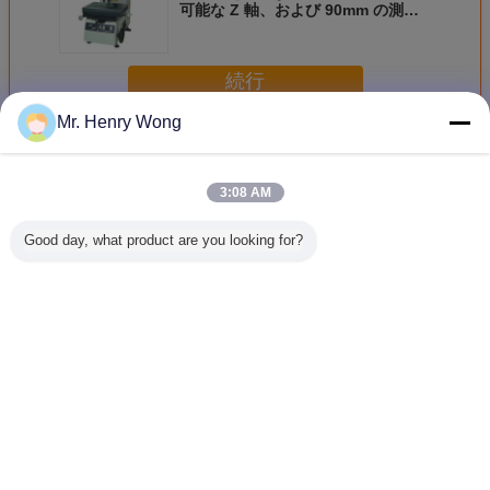
可能な Z 軸、および 90mm の測定
範囲を備えた光学コンパレータ
続行
Mr. Henry Wong
光投影
多く
3:08 AM
Good day, what product are you looking for?
高精度光学プロフ
モーター駆動Z
Φ400mm直
300 mm
ァイルプロジェク
軸、毎秒0.1mm移
径,0.005mm解像
ン、固定
ター 0.5 μm解像
動速度、0.5mm解
度,光学比較器の精
ジ、高耐
度,200 mm範
像度の光学プロフ
度を持つ水平プロ
250 mm
囲,DC-3000デジ
ァイルプロジェク
ファイルプロジェ
を備えた
タル読み取りシス
ター
クター
ファイル 
言語を変えて下さい
テム
クタ
Japanese
ホーム
|
私達について
|
Sitemap
|
Privacy Policy