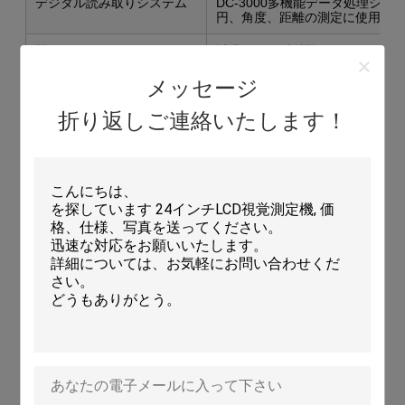
デジタル読み取りシステム
DC-3000多機能データ処理シ
円、角度、距離の測定に使用で
照明
透過および反射照明：24V/150
メッセージ
電源
110V/220V（AC） 50/60Hz 
折り返しご連絡いたします！
冷却
ファンによる
アクセサリー
ミニプリンター（オプション）、
ウェア（オプション）など、詳
リーを参照してください。
推奨支持テーブル
積載重量>250kg 寸法：800（長
会社情報