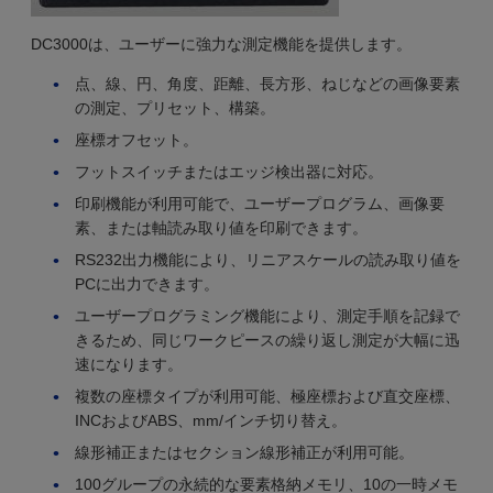
DC3000は、ユーザーに強力な測定機能を提供します。
点、線、円、角度、距離、長方形、ねじなどの画像要素
の測定、プリセット、構築。
座標オフセット。
フットスイッチまたはエッジ検出器に対応。
印刷機能が利用可能で、ユーザープログラム、画像要
素、または軸読み取り値を印刷できます。
RS232出力機能により、リニアスケールの読み取り値を
PCに出力できます。
ユーザープログラミング機能により、測定手順を記録で
きるため、同じワークピースの繰り返し測定が大幅に迅
速になります。
複数の座標タイプが利用可能、極座標および直交座標、
INCおよびABS、mm/インチ切り替え。
線形補正またはセクション線形補正が利用可能。
100グループの永続的な要素格納メモリ、10の一時メモ