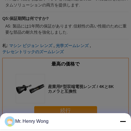
タムソリューションの両方を提供します.
Q5:保証期間は何ですか?
A5: 製品には1年間の保証があります.信頼性の高い性能のために重
要な部品の耐久性を強化しました.
マシン ビジョン レンズ
光学ズームレンズ
札:
,
,
テレセントリックのズームレンズ
最高の価格で
産業用F型双端電視レンズ / 4Kと8K
カメラと互換性
続行
Mr. Henry Wong
産業レンズ
多く