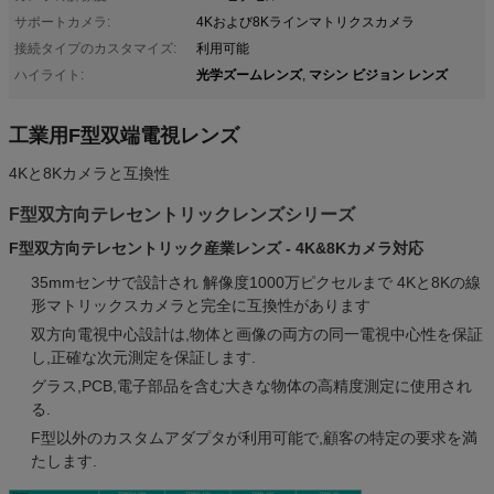
サポートカメラ:
4Kおよび8Kラインマトリクスカメラ
接続タイプのカスタマイズ:
利用可能
光学ズームレンズ
マシン ビジョン レンズ
ハイライト:
,
工業用F型双端電視レンズ
4Kと8Kカメラと互換性
F型双方向テレセントリックレンズシリーズ
F型双方向テレセントリック産業レンズ - 4K&8Kカメラ対応
35mmセンサで設計され 解像度1000万ピクセルまで 4Kと8Kの線
形マトリックスカメラと完全に互換性があります
双方向電視中心設計は,物体と画像の両方の同一電視中心性を保証
し,正確な次元測定を保証します.
グラス,PCB,電子部品を含む大きな物体の高精度測定に使用され
る.
F型以外のカスタムアダプタが利用可能で,顧客の特定の要求を満
たします.