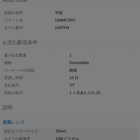
起源の場所:
中国
ブランド名:
UNIMETRO
モデル番号:
UNITFM
お支払配送条件
最小注文数量:
1
価格:
Discussible
パッケージの詳細:
紙箱
受渡し時間:
10 日
支払条件:
T/T
供給の能力:
1 ヶ月あたりの 10
説明
産業レンズ
対応センサーサイズ:
35mm
カメラの解像度:
10M ピクセル