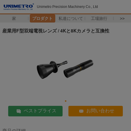
Unimetro Precision Machinery Co., Ltd
家
プロダクト
私達について
工場旅行
>>
産業用F型双端電視レンズ / 4Kと8Kカメラと互換性
ベストプライス
お問い合わせ
商品の詳細