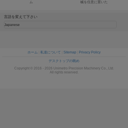
ム
械を任意に置いた
ョン検査
言語を変えて下さい
Japanese
ホーム
|
私達について
|
Sitemap
|
Privacy Policy
デスクトップの眺め
Copyright © 2016 - 2026 Unimetro Precision Machinery Co., Ltd.
All rights reserved.