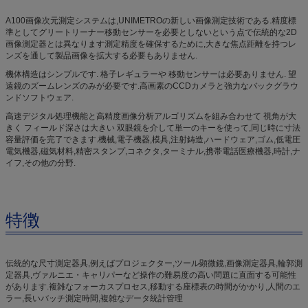
A100画像次元測定システムは,UNIMETROの新しい画像測定技術である.精度標
準としてグリートリーナー移動センサーを必要としないという点で伝統的な2D
画像測定器とは異なります測定精度を確保するために,大きな焦点距離を持つレ
ンズを通して製品画像を拡大する必要もありません.
機体構造はシンプルです. 格子レギュラーや 移動センサーは必要ありません. 望
遠鏡のズームレンズのみが必要です.高画素のCCDカメラと強力なバックグラウ
ンドソフトウェア.
高速デジタル処理機能と高精度画像分析アルゴリズムを組み合わせて 視角が大
きく フィールド深さは大きい 双眼鏡を介して単一のキーを使って,同じ時に寸法
容量評価を完了できます.機械,電子機器,模具,注射鋳造,ハードウェア,ゴム,低電圧
電気機器,磁気材料,精密スタンプ,コネクタ,ターミナル,携帯電話医療機器,時計,ナ
イフ,その他の分野.
特徴
伝統的な尺寸測定器具,例えばプロジェクター,ツール顕微鏡,画像測定器具,輪郭測
定器具,ヴァルニエ・キャリパーなど操作の難易度の高い問題に直面する可能性
があります.複雑なフォーカスプロセス,移動する座標表の時間がかかり,人間のエ
ラー,長いバッチ測定時間,複雑なデータ統計管理