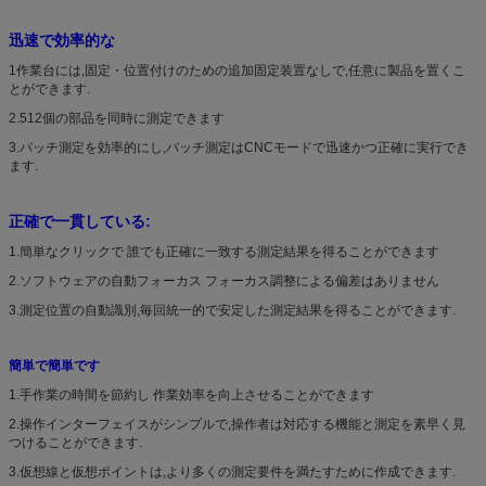
迅速で効率的な
1作業台には,固定・位置付けのための追加固定装置なしで,任意に製品を置くこ
とができます.
2.
512個の部品を同時に測定できます
3.
バッチ測定を効率的にし,バッチ測定はCNCモードで迅速かつ正確に実行でき
ます.
正確で一貫している:
1.
簡単なクリックで 誰でも正確に一致する測定結果を得ることができます
2.
ソフトウェアの自動フォーカス フォーカス調整による偏差はありません
3.
測定位置の自動識別,毎回統一的で安定した測定結果を得ることができます.
簡単で簡単です
1.
手作業の時間を節約し 作業効率を向上させることができます
2.
操作インターフェイスがシンプルで,操作者は対応する機能と測定を素早く見
つけることができます.
3.
仮想線と仮想ポイントは,より多くの測定要件を満たすために作成できます.