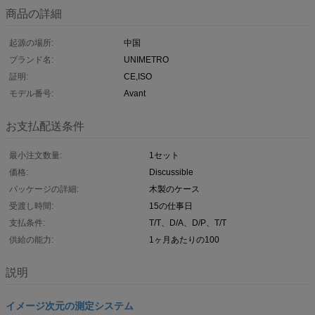
商品の詳細
起源の場所:
中国
ブランド名:
UNIMETRO
証明:
CE,ISO
モデル番号:
Avant
お支払配送条件
最小注文数量:
1セット
価格:
Discussible
パッケージの詳細:
木製のケース
受渡し時間:
15の仕事日
支払条件:
T/T、D/A、D/P、T/T
供給の能力:
1ヶ月あたりの100
説明
イメージ次元の測定システム