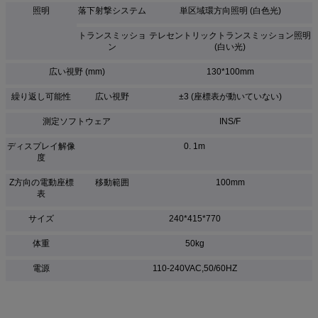
照明
落下射撃システム
単区域環方向照明 (白色光)
トランスミッショ
テレセントリックトランスミッション照明
ン
(白い光)
広い視野 (mm)
130*100mm
繰り返し可能性
広い視野
±3 (座標表が動いていない)
測定ソフトウェア
INS/F
ディスプレイ解像
0. 1m
度
Z方向の電動座標
移動範囲
100mm
表
サイズ
240*415*770
体重
50kg
電源
110-240VAC,50/60HZ