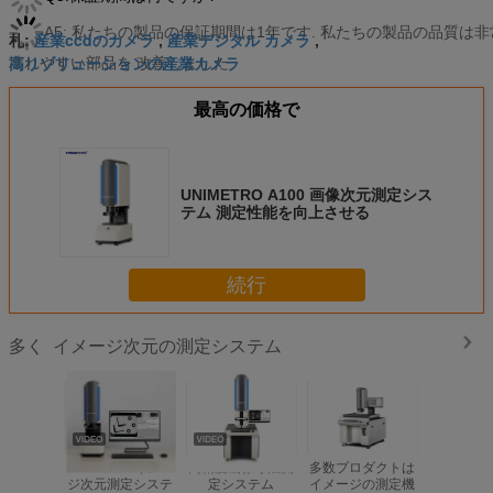
A5: 私たちの製品の保証期間は1年です. 私たちの製品の品質は
産業ccdのカメラ
産業デジタル カメラ
札:
,
,
高リゾリューションの産業カメラ
壊れやすい部品を 改善しました
最高の価格で
UNIMETRO A100 画像次元測定シス
テム 測定性能を向上させる
続行
イメージ次元の測定システム
多く
OEM ODM イメー
高精度画像寸法測
多数プロダクトは
ワンクリ
ジ次元測定システ
定システム
イメージの測定機
20MP産