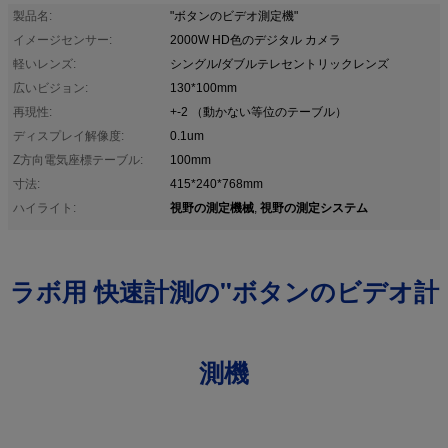
製品名:
"ボタンのビデオ測定機"
イメージセンサー:
2000W HD色のデジタル カメラ
軽いレンズ:
シングル/ダブルテレセントリックレンズ
広いビジョン:
130*100mm
再現性:
+-2 （動かない等位のテーブル）
ディスプレイ解像度:
0.1um
Z方向電気座標テーブル:
100mm
寸法:
415*240*768mm
視野の測定機械
視野の測定システム
ハイライト:
,
ラボ用 快速計測の"ボタンのビデオ計
測機