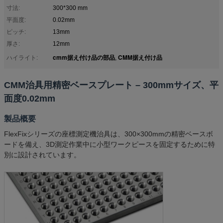
寸法:
300*300 mm
平面度:
0.02mm
ピッチ:
13mm
厚さ:
12mm
cmm据え付け品の部品
CMM据え付け品
ハイライト:
,
CMM治具用精密ベースプレート – 300mmサイズ、平
面度0.02mm
製品概要
FlexFixシリーズの座標測定機治具は、300×300mmの精密ベースボ
ードを備え、3D測定作業中に小型ワークピースを固定するために特
別に設計されています。