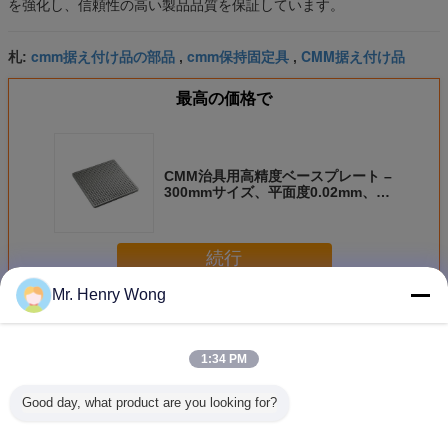
を強化し、信頼性の高い製品品質を保証しています。
cmm据え付け品の部品
cmm保持固定具
CMM据え付け品
札:
,
,
最高の価格で
CMM治具用高精度ベースプレート –
300mmサイズ、平面度0.02mm、3D
測定ワーク保持用
続行
Mr. Henry Wong
CMM据え付け品のキット
多く
1:34 PM
Good day, what product are you looking for?
6061 視力計測機
繰り返し可能な
CMM用精密アル
座標測定
検査用アルミ類
CMMアルミニウ
ミニウム治具コン
ット – 4