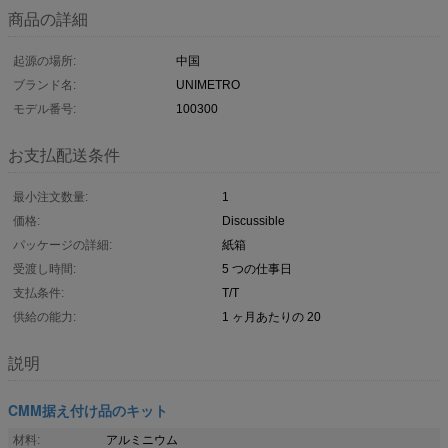
商品の詳細
起源の場所:
中国
ブランド名:
UNIMETRO
モデル番号:
100300
お支払配送条件
最小注文数量:
1
価格:
Discussible
パッケージの詳細:
紙箱
受渡し時間:
5 つの仕事日
支払条件:
T/T
供給の能力:
1 ヶ月あたりの 20
説明
CMM据え付け品のキット
材料:
アルミニウム