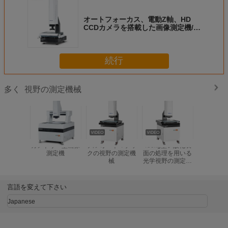
オートフォーカス、電動Z軸、HD
CCDカメラを搭載した画像測定機/シ
ステム
続行
視野の測定機械
多く
ガントリー型画像
フル オートマチッ
450kg堅い酸化表
1.2Mピ
測定機
クの視野の測定機
面の処理を用いる
デジタル
械
光学視野の測定機
(B300) 
械
視力測
言語を変えて下さい
Japanese