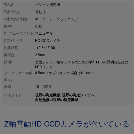
製品名:
ビジョン測定機
Z軸の動き:
電動式
Z軸の動き制御:
キーボード、ソフトウェア
集中:
自動
X、Yムーブメント:
マニュアル
CCDカメラ:
HD CCDカメラ
測定精度:
（2.5+L/100） um
再現性:
2.5um
照明:
表面ライト、輪郭ライトのための平行LEDの照明のための
LEDリング
リニアスケール解
0.5um（オプションの場合は0.1um）
像度:
倍率:
18 - 195X
視野の測定機械
視野の測定システム
ハイライト:
,
,
自動焦点の視野の測定機械
Z軸電動HD CCDカメラが付いている