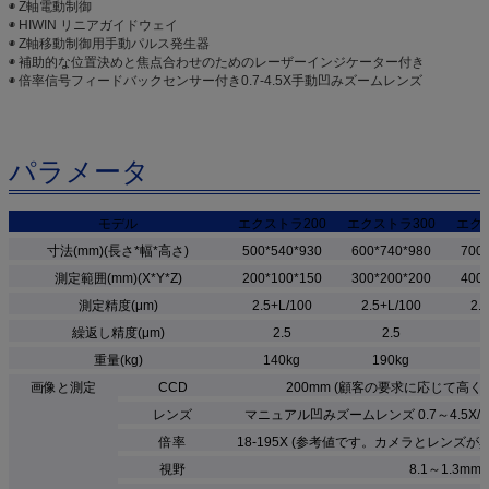
◉ Z軸電動制御
◉ HIWIN リニアガイドウェイ
◉ Z軸移動制御用手動パルス発生器
◉ 補助的な位置決めと焦点合わせのためのレーザーインジケーター付き
◉ 倍率信号フィードバックセンサー付き0.7-4.5X手動凹みズームレンズ
パラメータ
モデル
エクストラ200
エクストラ300
エクス
寸法(mm)(長さ*幅*高さ)
500*540*930
600*740*980
700
測定範囲(mm)(X*Y*Z)
200*100*150
300*200*200
400
測定精度(μm)
2.5+L/100
2.5+L/100
2.
繰返し精度(μm)
2.5
2.5
重量(kg)
140kg
190kg
2
画像と測定
CCD
200mm (顧客の要求に応じて高
レンズ
マニュアル凹みズームレンズ 0.7～4.5X/
倍率
18-195X (参考値です。カメラとレンズ
視野
8.1～1.3mm