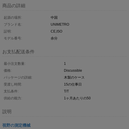
商品の詳細
起源の場所:
中国
ブランド名:
UNIMETRO
証明:
CE,ISO
モデル番号:
余分
お支払配送条件
最小注文数量:
1
価格:
Discussible
パッケージの詳細:
木製のケース
受渡し時間:
15の仕事日
支払条件:
T/T
供給の能力:
1ヶ月あたりの50
説明
視野の測定機械