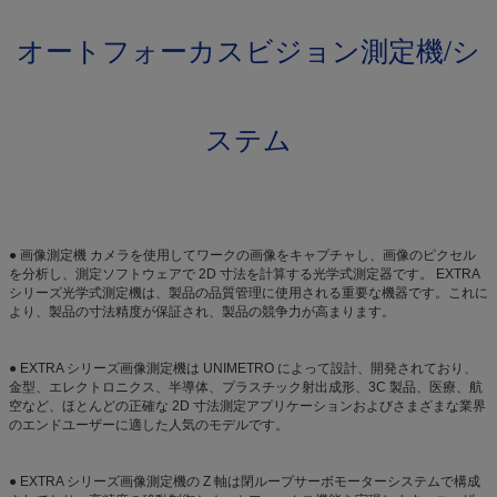
オートフォーカスビジョン測定機/シ
ステム
● 画像測定機 カメラを使用してワークの画像をキャプチャし、画像のピクセル
を分析し、測定ソフトウェアで 2D 寸法を計算する光学式測定器です。 EXTRA
シリーズ光学式測定機は、製品の品質管理に使用される重要な機器です。これに
より、製品の寸法精度が保証され、製品の競争力が高まります。
● EXTRA シリーズ画像測定機は UNIMETRO によって設計、開発されており、
金型、エレクトロニクス、半導体、プラスチック射出成形、3C 製品、医療、航
空など、ほとんどの正確な 2D 寸法測定アプリケーションおよびさまざまな業界
のエンドユーザーに適した人気のモデルです。
● EXTRA シリーズ画像測定機の Z 軸は閉ループサーボモーターシステムで構成