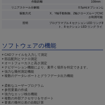
作動距離
108mm
リニアスケール分解能
0.5μm(オプションは0
駆動方式
X、Y軸手動制御、Z軸クローズループCNC制
が利用可能
照明
プログラマブル 4 セクション LED リング表
ト、8 セクション LED リング ラ
ソフトウェアの機能
◉ CADファイルを入力して測定
◉ 部品配列とマクロ測定
◉ オートフォーカスと高さ測定
◉ ナビゲーション機能により、素早く場所を特定できます。
◉ 強力な幾何測定機能
◉ 複数のデータレポートとグラフデータ出力機能
◉ 柔軟なユーザープログラム
◉ 参照要素の作成
◉ 強力なエッジ検出機能
◉ 複数の外部アクセサリをサポート
◉ 要素の幾何公差の自動計算