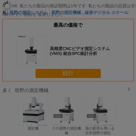
A5: 私たちの製品の保証期間は1年です. 私たちの製品の品質は
視野の測定システム
視野の測定機械
線形デジタル スケール
札:
,
,
壊れやすい部品を 改善しました
最高の価格で
高精度CNCビデオ測定システム
(VMS) 統合SPC統計分析
続行
視野の測定機械
多く
ガントリー型画像
フル オートマチッ
450kg堅い酸化表
1.2Mピ
測定機
クの視野の測定機
面の処理を用いる
デジタル
械
光学視野の測定機
(B300) 