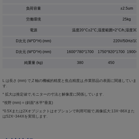
負荷容量
±2.5um
労働環境
25kg
電源
温度20°C±2°C,湿度範囲<2°C/h,湿度30~8
D次元 (W*D*H) (mm)
220V/50Hz/10
D次元 (W*D*H) (mm)
1600*780*1700
1750*920*1700
1900×
純重量 (kg)
380
450
L は長さ (mm) で,Z 軸の機械的精度と焦点精度は,作業部品の表面に関連していま
す.
* 拡大は推定値で,モニターの寸法と解像度に関係しています.
*視野 (mm) = (斜面*水平*垂直)
*0.5Xまたは2Xオブジェクトはオプションで利用可能で,画像拡大:13X~86Xまた
は52X~344Xを実現します.