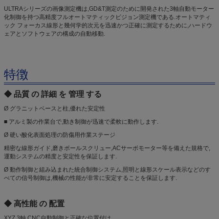
ULTRAシリーズの画像測定機は,GD&T測定のために開発された3軸自動モーター
化制御を持つ高精度フルオートマティックビジョン測定機である.オートマティ
ック フォーカス線形と幾何学的次元を迅速かつ正確に測定するために,ハードウ
ェアとソフトウェアの構成の自動移動.
特徴
◆ 品質 の 詳細 を 管理 する
Ø グラニットベースと柱,優れた安定性
■ アルミ製の作業台で,動き制御が迅速で柔軟に動作します.
Ø 硬い酸化表面処理の防傷用作業ステージ
精密な線形ガイド,磨きボールスクリュー,ACサーボモーター等を備えた規格で,
運動システムの精度と安定性を保証します.
Ø 動作制御と組み込まれた統合制御システム,照明と線形スケール表示などのす
べての信号制御は,機械の性能が非常に安定することを保証します.
◆ 高性能 の 配置
XYZ 3軸 CNC自動制御と正確な位置付け