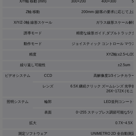
X/Y軸 移動 (mm)
300×200
400×300
50
Z軸 移動
200mm (顧客の要求に応じて上
X/Y/Z-3軸 線形スケール
ガラス線形スケール解像度:
誘導モード
精密な線形ガイド,ダブルトラック
動作モード
ジョイスティック コントロール マウス
精度
XYZ軸:≤2.5+L/20
繰り返し可能性
±2.5um
ビデオシステム
CCD
高解像度1/3インチカラー
レンズ
6.5X 継続クリック ズームレンズ 光学拡大: 
26X~172X (モニ
照明システム
輪郭
LED並列コンート
表面
0~255 ステップレス調節可能な5リ
拡大
0.7X~4.5X
測定ソフトウェア
UNIMETRO 2D 全自動