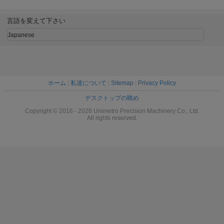
械
視力測
言語を変えて下さい
Japanese
ホーム
|
私達について
|
Sitemap
|
Privacy Policy
デスクトップの眺め
Copyright © 2016 - 2026 Unimetro Precision Machinery Co., Ltd.
All rights reserved.