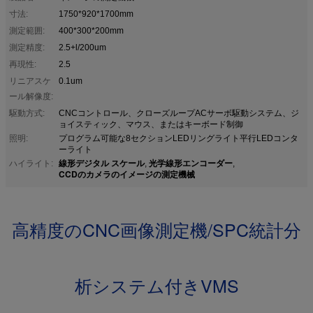
寸法:
1750*920*1700mm
測定範囲:
400*300*200mm
測定精度:
2.5+l/200um
再現性:
2.5
リニアスケ
0.1um
ール解像度:
駆動方式:
CNCコントロール、クローズループACサーボ駆動システム、ジ
ョイスティック、マウス、またはキーボード制御
照明:
プログラム可能な8セクションLEDリングライト平行LEDコンタ
ーライト
線形デジタル スケール
光学線形エンコーダー
ハイライト:
,
,
CCDのカメラのイメージの測定機械
高精度のCNC画像測定機/SPC統計分
析システム付きVMS