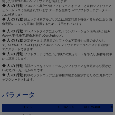
定した信頼性の高いソフトウェアを保証します
◆ 人 の 行動
プロのSPC統計分析ソフトウェアは,テストと宣伝ソフトウェア
とシームレスに接続されています.データを自動でSPCソフトウェアデータベー
スに転送します.
◆ 人 の 行動
超エッジ検索アルゴリズムは,測定精度を確保するために,影と画
像期間のエッジを正確に把握するために採用されています.
◆ 人 の 行動
エレメントタイプによって,トランスレーション,回転,抽出,組み
合わせ,平行,垂直,鏡像,対称性,交差,触角など.
◆ 人 の 行動
測定データは,第三者のソフトウェア変換や人間の介入なし
で,TXT.WORD.EXCELおよびプロのSPCソフトウェアデータベースに自動的に
エクスポートできます.
◆ 人 の 行動
ソフトウェアは"配分"と"回収"の測定モードを導入し,操作を簡単
かつ迅速にします.
◆ 人 の 行動
言語パックをインストールし,ソフトウェアを変更する必要がな
いので,ローカル化が簡単です.
◆ 人 の 行動
同様のソフトウェアは,お客様の懸念を解決するために,無料でア
ップグレードされます.
パラメータ
モデル
ULTRA 300
ULTRA 400
ULT