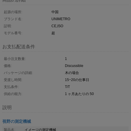
起源の場所:
中国
ブランド名:
UNIMETRO
証明:
CE,ISO
モデル番号:
超
お支払配送条件
最小注文数量:
1
価格:
Discussible
パッケージの詳細:
木の場合
受渡し時間:
15~20の仕事日
支払条件:
T/T
供給の能力:
1 ヶ月あたりの 50
説明
視野の測定機械
製品名:
イメージの測定機械