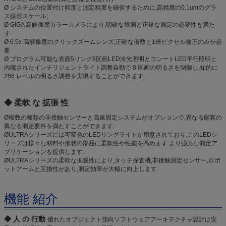
Ø システムの位置付け精度と測定精度を確保するために,高精度の0.1umのグラ
ス線形スケール;
Ø GIGA 高解像度カラーカメラにより,明確な観測と正確な測定の必要性を満た
す.
Ø 6.5x 高解像度のクリックズームレンズ,正確な倍数と1倍ピクセル修正のみが必
要
Ø プログラム可能な表面5リング8区画LED冷光照明とコンートLED平行照明と
内蔵されたインテリジェントライト調整自動で 8 区画の明るさを制御し,知的に
256 レベルの明るさ調整を実現することができます.
◆ 柔軟 な 拡張 性
Ø複数の種類の非接触センサーと高速固定システムがオプションで,異なる顧客の
異なる測定要件を満たすことができます.
ØULTRAシリーズには可変色のLEDリングライトが用意されており,このLEDシ
リーズは様々な材料や形状の部品に柔軟性や性能を高めます.より強力な測定ア
プリケーションを提供します.
ØULTRAシリーズの柔軟な拡張性により,タッチ探査機,非接触測定センサー,ロボ
ットアームと互換性があり,測定効率が大幅に向上します.
機能 紹介
◆ 人 の 行動
優れたオブジェクト指向ソフトウェアアーキテクチャ設計は安