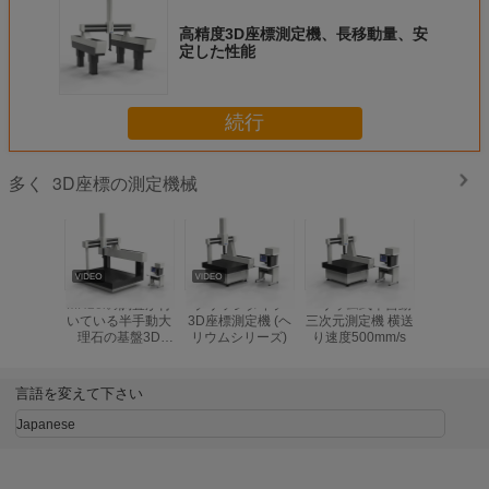
高精度3D座標測定機、長移動量、安
定した性能
続行
3D座標の測定機械
多く
MH20iの調査が付
ブリッジタイプ
ヘリウム式半自動
1.5μm
いている半手動大
3D座標測定機 (ヘ
三次元測定機 横送
元座標
理石の基盤3D
リウムシリーズ)
り速度500mm/s
CMM機械
言語を変えて下さい
Japanese