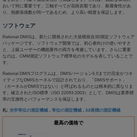
おいて特に重要です。三軸すべてが花崗岩製であり、耐腐食性があ
り、熱膨張係数が同一であるため、より高い精度を保証します。
ソフトウェア
Rational-DMISは、新たに開発された大規模統合3D測定ソフトウェア
パッケージです。ソフトウェア開発では、初心者向けの使いやすさ
と、上級ユーザーの機能要件の両方を考慮しています。さらに重要
なのは、CMM測定ソフトウェア標準化のモデルを表していることで
す。
Rational DMISプログラムは、DMISバージョン5.0までの完全かつネ
イティブなDMISカーネルで設計されており、「DMISサポート」
（カーネルがDMISではない）と呼ばれるものとは根本的に異なりま
す。確立されたISO標準（ISO 22093:2003）として、DMISは業界標
準の互換性とパフォーマンスを保証します。
光学等位の測定機械
等位の測定機械
3d座標の測定機械
札:
,
,
最高の価格で