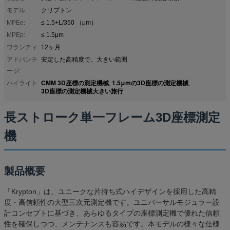
モデル:
クリプトン
MPEe:
≤ 1.5+L/350 （μm）
MPEp:
≤ 1.5μm
ワランティ:
12ヶ月
アドバンテ
安定した高精度で、大きい範囲
ージ:
CMM 3D座標の測定機械
1.5μmの3D座標の測定機械
ハイライト:
,
,
3D座標の測定機械大きい旅行
長ストローク単一フレーム3D座標測定
機
製品概要
「Krypton」は、ユニークな片持ち式ハイデザインを採用した高精
度・高信頼性の大型三次元測定機です。ユニバーサルモジュラー設
計コンセプトに基づき、あらゆるタイプの座標測定機で優れた信頼
性を確保しつつ、メンテナンスも容易です。本モデルの様々な仕様