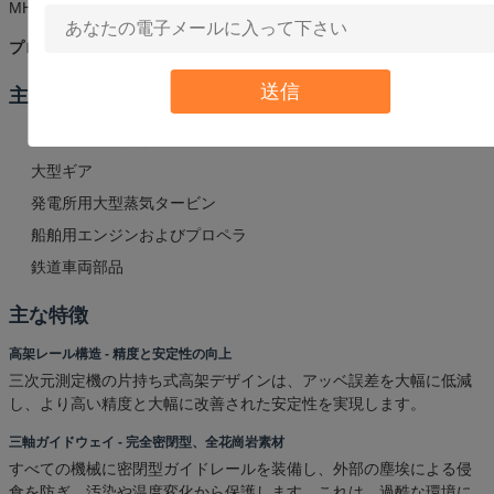
MH20i/MCP/PH10T+TP20/PH10M+TP200/PH10M+SP25M/PH10MQ+
プローブスタイラス:
RENISHAW M2 M3スタイラス
送信
主な用途
航空宇宙部品および構造部品
大型ギア
発電所用大型蒸気タービン
船舶用エンジンおよびプロペラ
鉄道車両部品
主な特徴
高架レール構造 - 精度と安定性の向上
三次元測定機の片持ち式高架デザインは、アッベ誤差を大幅に低減
し、より高い精度と大幅に改善された安定性を実現します。
三軸ガイドウェイ - 完全密閉型、全花崗岩素材
すべての機械に密閉型ガイドレールを装備し、外部の塵埃による侵
食を防ぎ、汚染や温度変化から保護します。これは、過酷な環境に