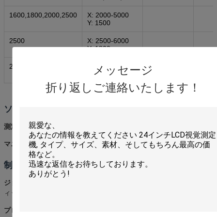
1600,1800,2000,2500
X: 2000-5000
Y: 1500
2500
X: 2500-6000
Y: 1800
2500
X: 2500-8000
メッセージ
Y: 2000
折り返しご連絡いたします！
ソフトウェアシステム
測定SW:
Rational-DMIS Advancedバージョン (CAD)
マニュアル:
マニュアル + ディスク
制御システム & プローブシステム
ジョイスティック付属:
RENISHAW制御システム、MCUジョイステ
ィック付属
プローブセット:
RENISHAW