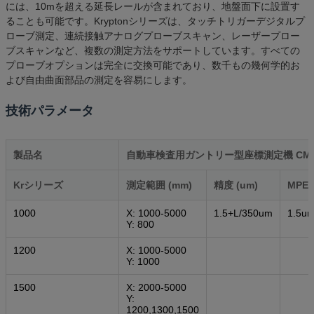
には、10mを超える延長レールが含まれており、地盤面下に設置す
ることも可能です。Kryptonシリーズは、タッチトリガーデジタルプ
ローブ測定、連続接触アナログプローブスキャン、レーザープロー
ブスキャンなど、複数の測定方法をサポートしています。すべての
プローブオプションは完全に交換可能であり、数千もの幾何学的お
よび自由曲面部品の測定を容易にします。
技術パラメータ
製品名
自動車検査用ガントリー型座標測定機 CM
Krシリーズ
測定範囲 (mm)
精度 (um)
MPEe
1000
X: 1000-5000
1.5+L/350um
1.5u
Y: 800
1200
X: 1000-5000
Y: 1000
1500
X: 2000-5000
Y:
1200,1300,1500