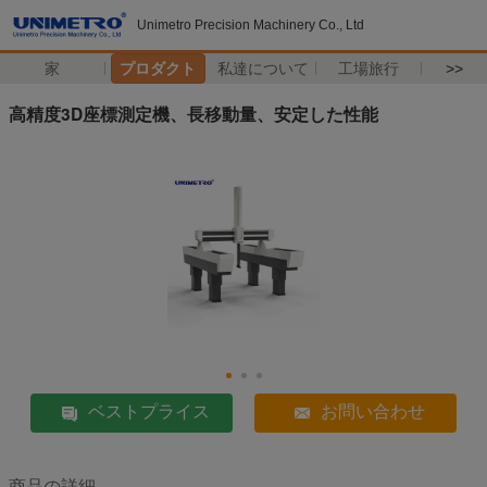
Unimetro Precision Machinery Co., Ltd
家
プロダクト
私達について
工場旅行
>>
高精度3D座標測定機、長移動量、安定した性能
ベストプライス
お問い合わせ
商品の詳細