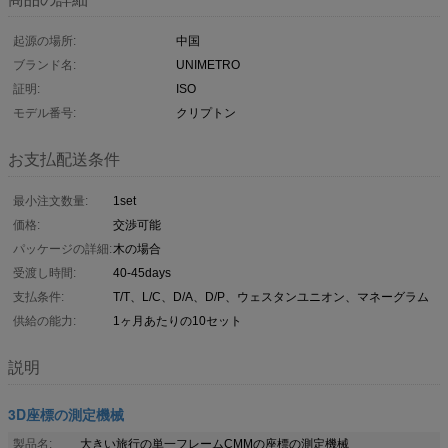
起源の場所:
中国
ブランド名:
UNIMETRO
証明:
ISO
モデル番号:
クリプトン
お支払配送条件
最小注文数量:
1set
価格:
交渉可能
パッケージの詳細:
木の場合
受渡し時間:
40-45days
支払条件:
T/T、L/C、D/A、D/P、ウェスタンユニオン、マネーグラム
供給の能力:
1ヶ月あたりの10セット
説明
3D座標の測定機械
製品名:
大きい旅行の単一フレームCMMの座標の測定機械