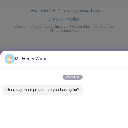
ホーム
|
私達について
|
Sitemap
|
Privacy Policy
デスクトップの眺め
Copyright © 2016 - 2026 Unimetro Precision Machinery Co., Ltd.
All rights reserved.
Mr. Henry Wong
2:21 PM
Good day, what product are you looking for?